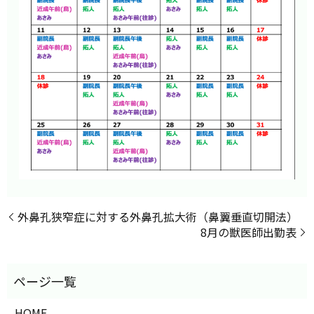
外鼻孔狭窄症に対する外鼻孔拡大術（鼻翼垂直切開法）
8月の獣医師出勤表
HOME