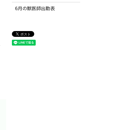
6月の獣医師出勤表
ア