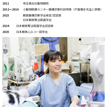
2011
埼玉県白石動物病院
2012～2016
小動物医療センター画像診断科研修医（戸島篤史先生に師事）
2023
獣医画像診断学会検定/認定医
日本獣医腎泌尿器学会
2024
日本獣医腎泌尿器学会認定医
2025
日本獣医心エコー図学会