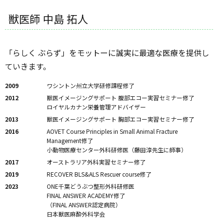
獣医師 中島 拓人
「らしく ぶらず」をモットーに誠実に最適な医療を提供し
ていきます。
2009
ワシントン州立大学研修課程修了
2012
獣医イメージングサポート 腹部エコー実習セミナー修了
ロイヤルカナン栄養管理アドバイザー
2013
獣医イメージングサポート 胸部エコー実習セミナー修了
2016
AOVET Course Principles in Small Animal Fracture
Management修了
小動物医療センター外科研修医（藤田淳先生に師事）
2017
オーストラリア外科実習セミナー修了
2019
RECOVER BLS&ALS Rescuer course修了
2023
ONE千葉どうぶつ整形外科研修医
FINAL ANSWER ACADEMY修了
（FINAL ANSWER認定病院）
日本獣医麻酔外科学会