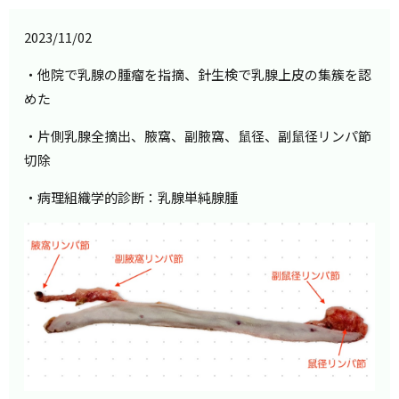
2023/11/02
・他院で乳腺の腫瘤を指摘、針生検で乳腺上皮の集簇を認
めた
・片側乳腺全摘出、腋窩、副腋窩、鼠径、副鼠径リンパ節
切除
・病理組織学的診断：乳腺単純腺腫