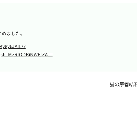
まとめました。
Ky8y6JAIL/?
igsh=MzRlODBiNWFlZA==
猫の尿管結