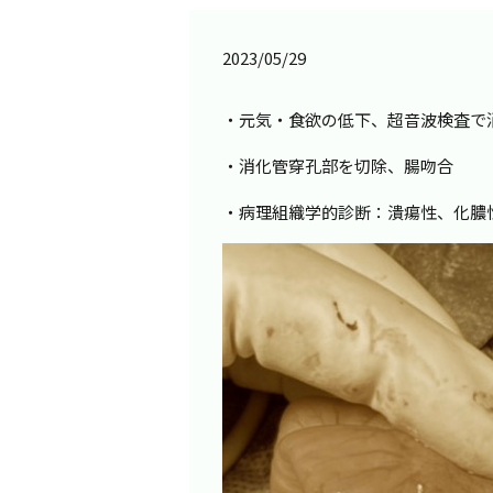
2023/05/29
・元気・食欲の低下、超音波検査で
・消化管穿孔部を切除、腸吻合
・病理組織学的診断：潰瘍性、化膿