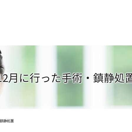
12月に行った手術・鎮静処
・鎮静処置